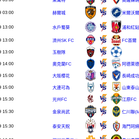
9 03:00
赫爾城
米爾沃
9 13:00
水戶蜀葵
浦和紅
9 13:00
濟州SK FC
FC首爾
9 13:00
玉樹隊
9 14:00
奧克蘭FC
阿德萊德聯
9 15:00
大阪櫻花
長崎成
9 15:00
大連可為
山東泰山
9 15:30
光州FC
江原FC
9 15:30
金泉尚武
仁川聯(li
9 15:30
泰安天貺
海門珂