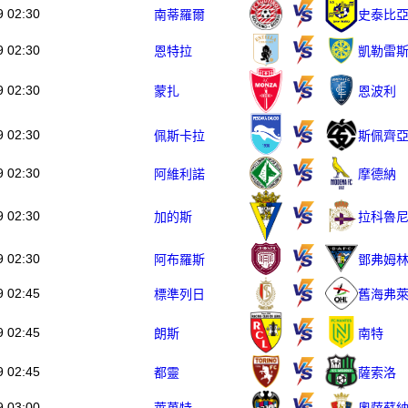
9 02:30
南蒂羅爾
史泰比
9 02:30
恩特拉
凱勒雷
9 02:30
蒙扎
恩波利
9 02:30
佩斯卡拉
斯佩齊
9 02:30
阿維利諾
摩德納
9 02:30
加的斯
拉科魯
9 02:30
阿布羅斯
鄧弗姆
9 02:45
標準列日
舊海弗
9 02:45
朗斯
南特
9 02:45
都靈
薩索洛
9 03:00
奧薩蘇
萊萬特