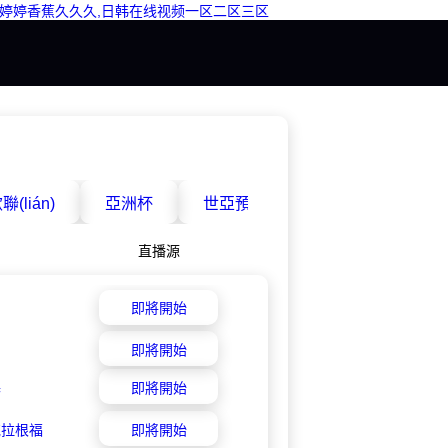
成人婷婷香蕉久久久,日韩在线视频一区二区三区
聯(lián)
亞洲杯
世亞預(yù)
中甲
日職聯(
直播源
即將開始
即將開始
基
即將開始
克拉根福
即將開始