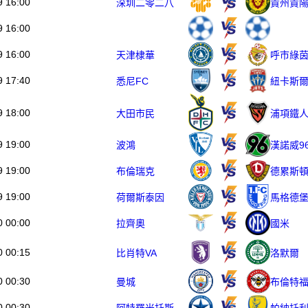
9 16:00
深圳二零二八
貴州貴
9 16:00
9 16:00
天津棣華
呼市綠
9 17:40
悉尼FC
紐卡斯
9 18:00
大田市民
浦項鐵
9 19:00
波鴻
漢諾威9
9 19:00
布倫瑞克
德累斯
9 19:00
荷爾斯泰因
馬格德
0 00:00
拉齊奧
國米
0 00:15
比肖特VA
洛默爾
0 00:30
曼城
布倫特
0 00:30