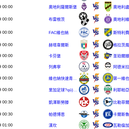
9 00:00
奧地利薩爾斯堡
奧地利
9 00:00
布雷根茨
9 00:00
FAC維也納
斯特利
9 00:00
赫塔韋爾斯
9 00:00
卡芬堡
圣珀爾
9 00:00
列弗寧
阿德米
9 00:00
維也納快速青年隊
第一維
9 00:00
里加足球?qū)W院
利耶帕
9 00:30
凱澤斯勞滕
比勒菲
9 00:30
帕德博恩
卡爾斯
9 01:00
漢坎
瓦勒倫