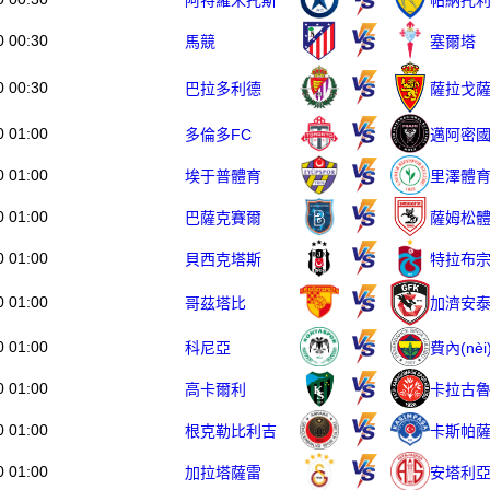
阿特羅米托斯
帕納托
0 00:30
馬競
塞爾塔
0 00:30
巴拉多利德
薩拉戈
0 01:00
多倫多FC
邁阿密
0 01:00
埃于普體育
里澤體
0 01:00
巴薩克賽爾
薩姆松
0 01:00
貝西克塔斯
特拉布
0 01:00
哥茲塔比
加濟安
0 01:00
科尼亞
費內(nè
0 01:00
高卡爾利
卡拉古
0 01:00
卡斯帕
根克勒比利吉
0 01:00
加拉塔薩雷
安塔利