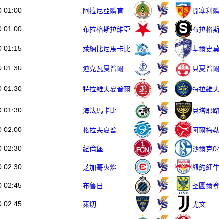
0 01:00
阿拉尼亞體育
開塞利
0 01:00
布拉格斯拉維亞
布拉格
0 01:15
萊納比尼馬卡比
0 01:30
迪克瓦夏普爾
貝夏普
0 01:30
特拉維夫夏普爾
特拉維
0 01:30
海法馬卡比
貝塔耶
0 02:00
格拉夫夏普
阿爾梅
0 02:30
紐倫堡
沙爾克0
0 02:30
芝加哥火焰
紐約紅
0 02:45
布魯日
圣圖爾
0 02:45
萊切
尤文