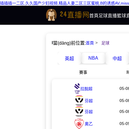
插插插一二区,久久国产少妇视频,精品人妻二区三区蜜桃,B的诱惑AV,m
首頁
足球直播
籃球
當(dāng)前位置:
首頁
足球
NBA
英超
中超
賽事
05-0
拉脫超
05-0
芬超
05-0
芬超
05-0
奧乙