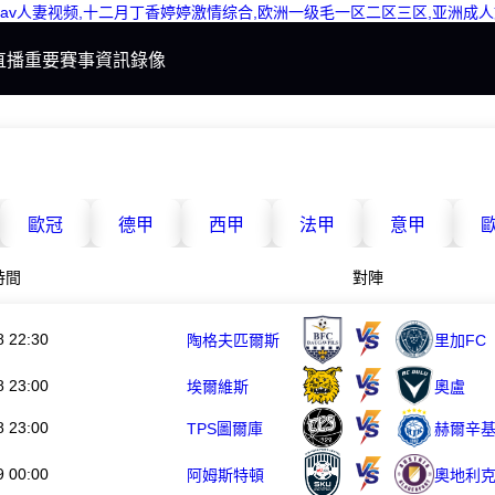
issav人妻视频,十二月丁香婷婷激情综合,欧洲一级毛一区二区三区,亚洲
直播
重要賽事
資訊
錄像
歐冠
德甲
西甲
法甲
意甲
歐
時間
對陣
8 22:30
陶格夫匹爾斯
里加FC
8 23:00
埃爾維斯
奧盧
8 23:00
TPS圖爾庫
赫爾辛
9 00:00
阿姆斯特頓
奧地利