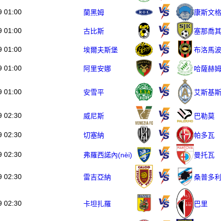
9 01:00
蘭黑姆
康斯文
9 01:00
古比斯
塞那喬
9 01:00
埃爾夫斯堡
布洛馬
9 01:00
阿里安娜
哈薩赫
9 01:00
安雪平
艾斯基
9 02:30
威尼斯
巴勒莫
9 02:30
切塞納
帕多瓦
9 02:30
弗羅西諾內(nèi)
曼托瓦
9 02:30
雷吉亞納
桑普多
9 02:30
卡坦扎羅
巴里